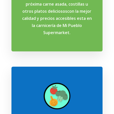
próxima carne asada, costillas u
otros platos deliciososcon la mejor
calidad y precios accesibles esta en
la carnicería de Mi Pueblo
Supermarket.