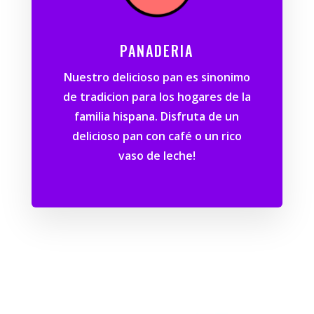
PANADERIA
Nuestro delicioso pan es sinonimo
de tradicion para los hogares de la
familia hispana. Disfruta de un
delicioso pan con café o un rico
vaso de leche!