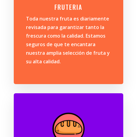
FRUTERIA
Toda nuestra fruta es diariamente
revisada para garantizar tanto la
frescura como la calidad. Estamos
seguros de que te encantara
nuestra amplia selección de fruta y
su alta calidad.