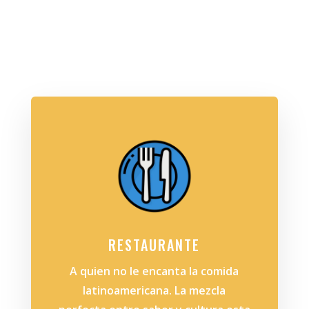
RESTAURANTE
A quien no le encanta la comida
latinoamericana. La mezcla