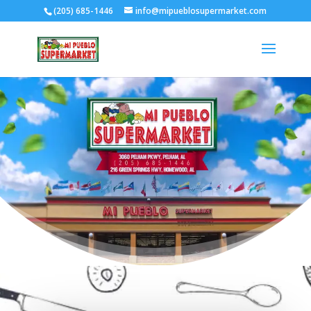
(205) 685-1446
info@mipueblosupermarket.com