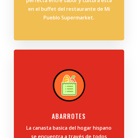
perfecta entre sabor y cultura esta
en el buffet del restaurante de Mi
Pueblo Supermarket.
ABARROTES
La canasta basica del hogar hispano
se encuentra a través de todos